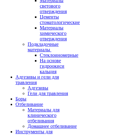
Материалы
светового
отверждения
Цементы
стоматологические
Материалы
химического
отверждения
Подкладочные
материалы
Стеклоиномерные
На основе
гидроокиси
кальция
Адгезивы и гели для
травления
Адгезивы
Гели для травления
Боры
Отбеливание
Материалы для
клинического
отбеливания
Домашнее отбеливание
Инструменты для