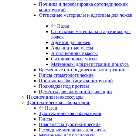
Починка и перебазировка ортопедических
конструкций
Оттискные материалы и адгезивы для ложек
Назад
Оттискные материалы и адгезивы для
ложек
Адгезив для ложек
Альгинатные массы
А-силиконовые массы
С-силиконовые массы
Материалы для регистрации прикуса
Временные ортопедические конструкции
Гипсы стоматологические
Постоянная фиксация конструкций
Подкладки под протезы
Цементы для временной фиксации
Наконечники и аксессуары
Зуботехническая лаборатория
Назад
Зуботехническая лаборатория
Гипсы
Пластмассы зуботехнические
Расходные материалы для литья
Материалы для полировки