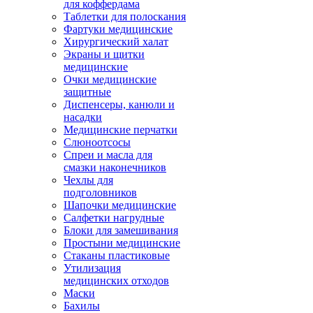
для коффердама
Таблетки для полоскания
Фартуки медицинские
Хирургический халат
Экраны и щитки
медицинские
Очки медицинские
защитные
Диспенсеры, канюли и
насадки
Медицинские перчатки
Слюноотсосы
Спреи и масла для
смазки наконечников
Чехлы для
подголовников
Шапочки медицинские
Салфетки нагрудные
Блоки для замешивания
Простыни медицинские
Стаканы пластиковые
Утилизация
медицинских отходов
Маски
Бахилы