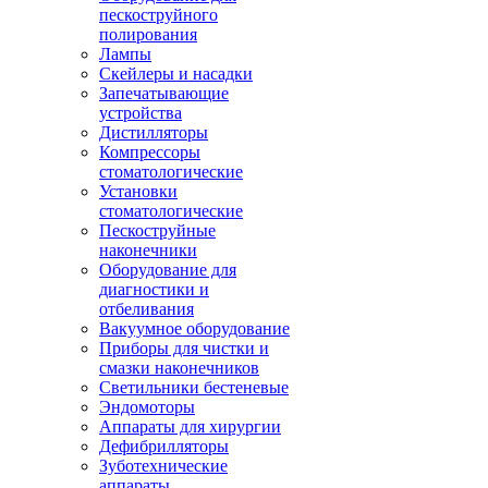
пескоструйного
полирования
Лампы
Скейлеры и насадки
Запечатывающие
устройства
Дистилляторы
Компрессоры
стоматологические
Установки
стоматологические
Пескоструйные
наконечники
Оборудование для
диагностики и
отбеливания
Вакуумное оборудование
Приборы для чистки и
смазки наконечников
Светильники бестеневые
Эндомоторы
Аппараты для хирургии
Дефибрилляторы
Зуботехнические
аппараты