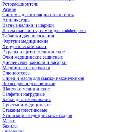
Роторасширители
Разное
Системы для изоляции полости рта
Аппликаторы
Ватные валики и шарики
Латексные листы, рамки для коффердама
Таблетки для полоскания
Фартуки медицинские
Хирургический халат
Экраны и щитки медицинские
Очки медицинские защитные
Диспенсеры, канюли и насадки
Медицинские перчатки
Слюноотсосы
Спреи и масла для смазки наконечников
Чехлы для подголовников
Шапочки медицинские
Салфетки нагрудные
Блоки для замешивания
Простыни медицинские
Стаканы пластиковые
Утилизация медицинских отходов
Маски
Бахилы
Ортопедия