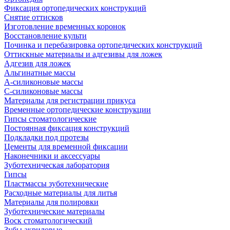
Фиксация ортопедических конструкций
Снятие оттисков
Изготовление временных коронок
Восстановление культи
Починка и перебазировка ортопедических конструкций
Оттискные материалы и адгезивы для ложек
Адгезив для ложек
Альгинатные массы
А-силиконовые массы
С-силиконовые массы
Материалы для регистрации прикуса
Временные ортопедические конструкции
Гипсы стоматологические
Постоянная фиксация конструкций
Подкладки под протезы
Цементы для временной фиксации
Наконечники и аксессуары
Зуботехническая лаборатория
Гипсы
Пластмассы зуботехнические
Расходные материалы для литья
Материалы для полировки
Зуботехнические материалы
Воск стоматологический
Зубы акриловые