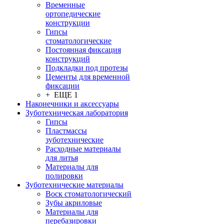
Временные
ортопедические
конструкции
Гипсы
стоматологические
Постоянная фиксация
конструкций
Подкладки под протезы
Цементы для временной
фиксации
+ ЕЩЕ 1
Наконечники и аксессуары
Зуботехническая лаборатория
Гипсы
Пластмассы
зуботехнические
Расходные материалы
для литья
Материалы для
полировки
Зуботехнические материалы
Воск стоматологический
Зубы акриловые
Материалы для
перебазировки