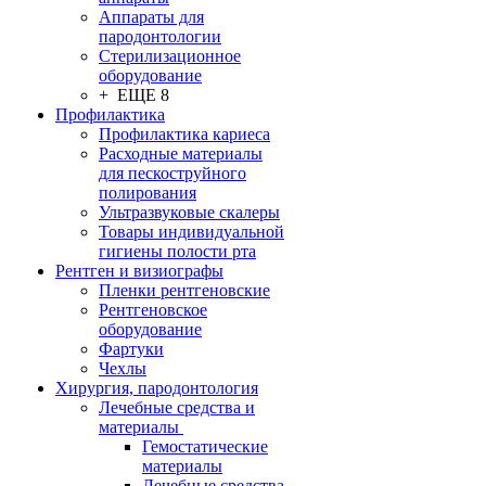
Аппараты для
пародонтологии
Стерилизационное
оборудование
+ ЕЩЕ 8
Профилактика
Профилактика кариеса
Расходные материалы
для пескоструйного
полирования
Ультразвуковые скалеры
Товары индивидуальной
гигиены полости рта
Рентген и визиографы
Пленки рентгеновские
Рентгеновское
оборудование
Фартуки
Чехлы
Хирургия, пародонтология
Лечебные средства и
материалы
Гемостатические
материалы
Лечебные средства