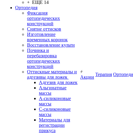
+ ЕЩЕ 14
Ортопедия
Фиксация
ортопедических
конструкций
Снятие оттисков
Изготовление
временных коронок
Восстановление культи
Починка и
перебазировка
ортопедических
конструкций
Оттискные материалы и
Терапия
Ортопеди
адгезивы для ложек
Акции
Адгезив для ложек
Альгинатные
массы
А-силиконовые
массы
С-силиконовые
массы
Материалы для
регистрации
прикуса