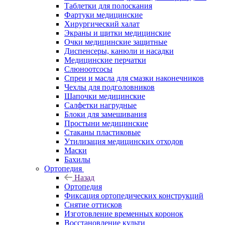
Таблетки для полоскания
Фартуки медицинские
Хирургический халат
Экраны и щитки медицинские
Очки медицинские защитные
Диспенсеры, канюли и насадки
Медицинские перчатки
Слюноотсосы
Спреи и масла для смазки наконечников
Чехлы для подголовников
Шапочки медицинские
Салфетки нагрудные
Блоки для замешивания
Простыни медицинские
Стаканы пластиковые
Утилизация медицинских отходов
Маски
Бахилы
Ортопедия
Назад
Ортопедия
Фиксация ортопедических конструкций
Снятие оттисков
Изготовление временных коронок
Восстановление культи