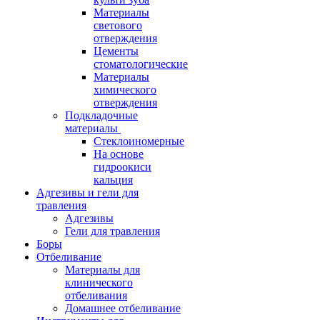
Материалы
светового
отверждения
Цементы
стоматологические
Материалы
химического
отверждения
Подкладочные
материалы
Стеклоиномерные
На основе
гидроокиси
кальция
Адгезивы и гели для
травления
Адгезивы
Гели для травления
Боры
Отбеливание
Материалы для
клинического
отбеливания
Домашнее отбеливание