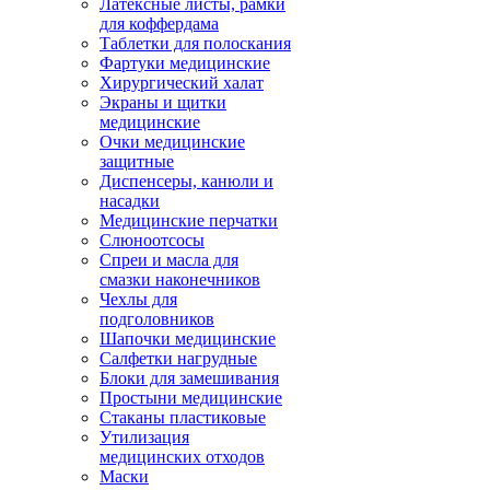
Латексные листы, рамки
для коффердама
Таблетки для полоскания
Фартуки медицинские
Хирургический халат
Экраны и щитки
медицинские
Очки медицинские
защитные
Диспенсеры, канюли и
насадки
Медицинские перчатки
Слюноотсосы
Спреи и масла для
смазки наконечников
Чехлы для
подголовников
Шапочки медицинские
Салфетки нагрудные
Блоки для замешивания
Простыни медицинские
Стаканы пластиковые
Утилизация
медицинских отходов
Маски