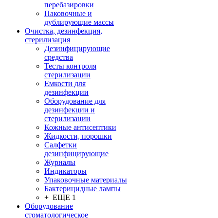
перебазировки
Паковочные и
дублирующие массы
Очистка, дезинфекция,
стерилизация
Дезинфицирующие
средства
Тесты контроля
стерилизации
Емкости для
дезинфекции
Оборудование для
дезинфекции и
стерилизации
Кожные антисептики
Жидкости, порошки
Салфетки
дезинфицирующие
Журналы
Индикаторы
Упаковочные материалы
Бактерицидные лампы
+ ЕЩЕ 1
Оборудование
стоматологическое