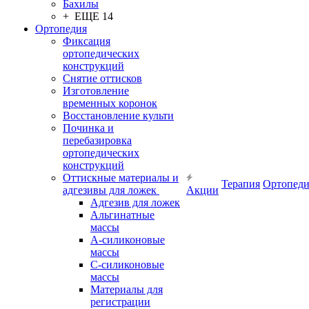
Бахилы
+ ЕЩЕ 14
Ортопедия
Фиксация
ортопедических
конструкций
Снятие оттисков
Изготовление
временных коронок
Восстановление культи
Починка и
перебазировка
ортопедических
конструкций
Оттискные материалы и
Терапия
Ортопеди
адгезивы для ложек
Акции
Адгезив для ложек
Альгинатные
массы
А-силиконовые
массы
С-силиконовые
массы
Материалы для
регистрации