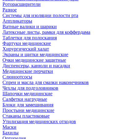
Роторасширители
Разное
Системы для изоляции полости рта
Аппликаторы
Ватные валики и шарики
Латексные листы, рамки для коффердама
Таблетки для полоскания
Фартуки медицинские
Хирургический халат
Экраны и щитки медицинские
Очки медицинские защитные
Диспенсеры, канюли и насадки
Медицинские перчатки
Слюноотсосы
Спреи и масла для смазки наконечников
Чехлы для подголовников
Шапочки медицинские
Салфетки нагрудные
Блоки для замешивания
Простыни медицинские
Стаканы пластиковые
Утилизация медицинских отходов
Маски
Бахилы
Ортопедия