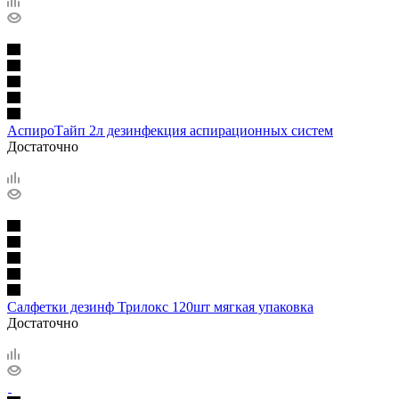
АспироТайп 2л дезинфекция аспирационных систем
Достаточно
Салфетки дезинф Трилокс 120шт мягкая упаковка
Достаточно