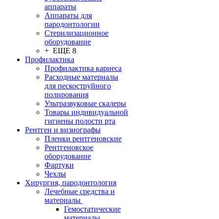
аппараты
Аппараты для
пародонтологии
Стерилизационное
оборудование
+ ЕЩЕ 8
Профилактика
Профилактика кариеса
Расходные материалы
для пескоструйного
полирования
Ультразвуковые скалеры
Товары индивидуальной
гигиены полости рта
Рентген и визиографы
Пленки рентгеновские
Рентгеновское
оборудование
Фартуки
Чехлы
Хирургия, пародонтология
Лечебные средства и
материалы
Гемостатические
материалы