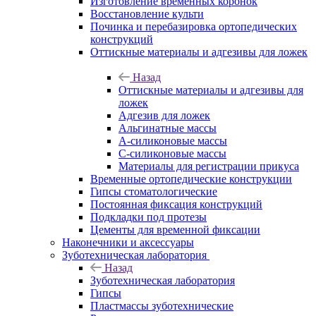
Изготовление временных коронок
Восстановление культи
Починка и перебазировка ортопедических
конструкций
Оттискные материалы и адгезивы для ложек
Назад
Оттискные материалы и адгезивы для
ложек
Адгезив для ложек
Альгинатные массы
А-силиконовые массы
С-силиконовые массы
Материалы для регистрации прикуса
Временные ортопедические конструкции
Гипсы стоматологические
Постоянная фиксация конструкций
Подкладки под протезы
Цементы для временной фиксации
Наконечники и аксессуары
Зуботехническая лаборатория
Назад
Зуботехническая лаборатория
Гипсы
Пластмассы зуботехнические