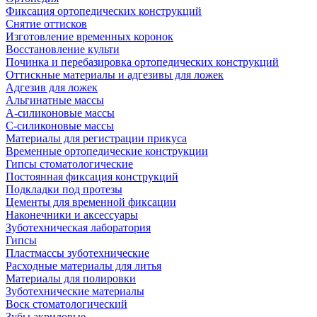
Фиксация ортопедических конструкций
Снятие оттисков
Изготовление временных коронок
Восстановление культи
Починка и перебазировка ортопедических конструкций
Оттискные материалы и адгезивы для ложек
Адгезив для ложек
Альгинатные массы
А-силиконовые массы
С-силиконовые массы
Материалы для регистрации прикуса
Временные ортопедические конструкции
Гипсы стоматологические
Постоянная фиксация конструкций
Подкладки под протезы
Цементы для временной фиксации
Наконечники и аксессуары
Зуботехническая лаборатория
Гипсы
Пластмассы зуботехнические
Расходные материалы для литья
Материалы для полировки
Зуботехнические материалы
Воск стоматологический
Зубы акриловые