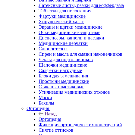
Латексные листы, рамки для коффердама
Таблетки для полоскания
Фартуки медицинские
Хирургический халат
Экраны и щитки медицинские
Очки медицинские защитные
Диспенсеры, канюли и насадки
Медицинские перчатки
Слюноотсосы
Спреи и масла для смазки наконечников
Чехлы для подголовников
Шапочки медицинские
Салфетки нагрудные
Блоки для замешивания
Простыни медицинские
Стаканы пластиковые
Утилизация медицинских отходов
Маски
Бахилы
Ортопедия
Назад
Ортопедия
Фиксация ортопедических конструкций
Снятие оттисков