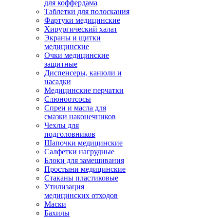
для коффердама
Таблетки для полоскания
Фартуки медицинские
Хирургический халат
Экраны и щитки
медицинские
Очки медицинские
защитные
Диспенсеры, канюли и
насадки
Медицинские перчатки
Слюноотсосы
Спреи и масла для
смазки наконечников
Чехлы для
подголовников
Шапочки медицинские
Салфетки нагрудные
Блоки для замешивания
Простыни медицинские
Стаканы пластиковые
Утилизация
медицинских отходов
Маски
Бахилы