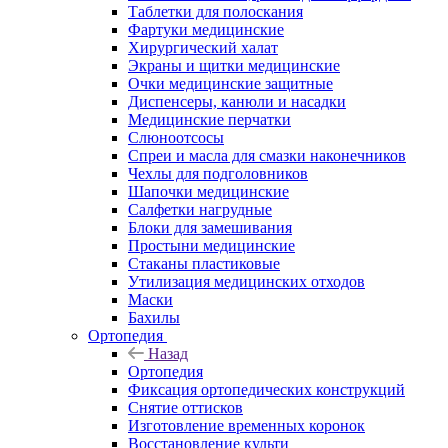
Таблетки для полоскания
Фартуки медицинские
Хирургический халат
Экраны и щитки медицинские
Очки медицинские защитные
Диспенсеры, канюли и насадки
Медицинские перчатки
Слюноотсосы
Спреи и масла для смазки наконечников
Чехлы для подголовников
Шапочки медицинские
Салфетки нагрудные
Блоки для замешивания
Простыни медицинские
Стаканы пластиковые
Утилизация медицинских отходов
Маски
Бахилы
Ортопедия
Назад
Ортопедия
Фиксация ортопедических конструкций
Снятие оттисков
Изготовление временных коронок
Восстановление культи