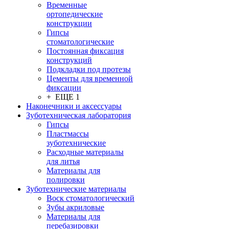
Временные
ортопедические
конструкции
Гипсы
стоматологические
Постоянная фиксация
конструкций
Подкладки под протезы
Цементы для временной
фиксации
+ ЕЩЕ 1
Наконечники и аксессуары
Зуботехническая лаборатория
Гипсы
Пластмассы
зуботехнические
Расходные материалы
для литья
Материалы для
полировки
Зуботехнические материалы
Воск стоматологический
Зубы акриловые
Материалы для
перебазировки