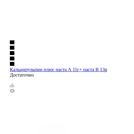
Кальципульпин плюс паста А 11г+ паста В 13р
Достаточно