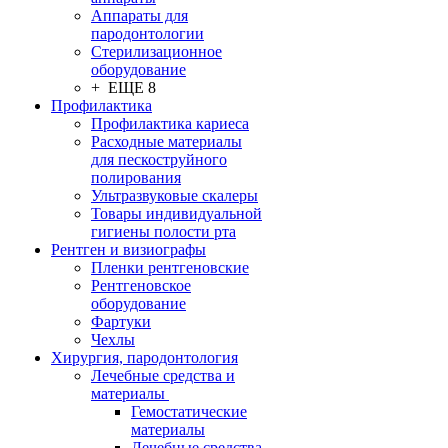
Аппараты для
пародонтологии
Стерилизационное
оборудование
+ ЕЩЕ 8
Профилактика
Профилактика кариеса
Расходные материалы
для пескоструйного
полирования
Ультразвуковые скалеры
Товары индивидуальной
гигиены полости рта
Рентген и визиографы
Пленки рентгеновские
Рентгеновское
оборудование
Фартуки
Чехлы
Хирургия, пародонтология
Лечебные средства и
материалы
Гемостатические
материалы
Лечебные средства