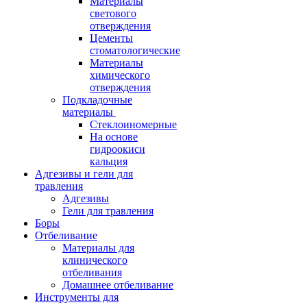
Материалы
светового
отверждения
Цементы
стоматологические
Материалы
химического
отверждения
Подкладочные
материалы
Стеклоиномерные
На основе
гидроокиси
кальция
Адгезивы и гели для
травления
Адгезивы
Гели для травления
Боры
Отбеливание
Материалы для
клинического
отбеливания
Домашнее отбеливание
Инструменты для