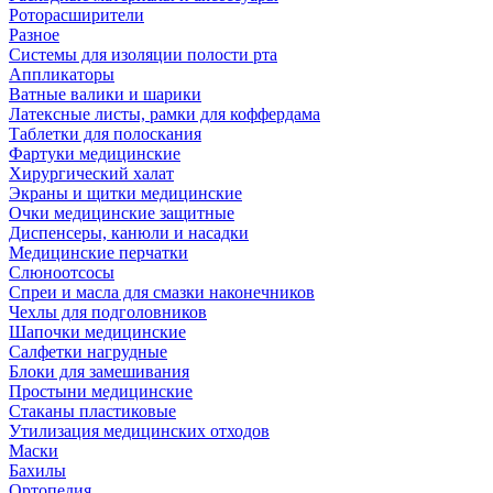
Роторасширители
Разное
Системы для изоляции полости рта
Аппликаторы
Ватные валики и шарики
Латексные листы, рамки для коффердама
Таблетки для полоскания
Фартуки медицинские
Хирургический халат
Экраны и щитки медицинские
Очки медицинские защитные
Диспенсеры, канюли и насадки
Медицинские перчатки
Слюноотсосы
Спреи и масла для смазки наконечников
Чехлы для подголовников
Шапочки медицинские
Салфетки нагрудные
Блоки для замешивания
Простыни медицинские
Стаканы пластиковые
Утилизация медицинских отходов
Маски
Бахилы
Ортопедия