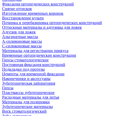
Фиксация ортопедических конструкций
Снятие оттисков
Изготовление временных коронок
Восстановление культи
Починка и перебазировка ортопедических конструкций
Оттискные материалы и адгезивы для ложек
Адгезив для ложек
Альгинатные массы
А-силиконовые массы
С-силиконовые массы
Материалы для регистрации прикуса
Временные ортопедические конструкции
Гипсы стоматологические
Постоянная фиксация конструкций
Подкладки под протезы
Цементы для временной фиксации
Наконечники и аксессуары
Зуботехническая лаборатория
Гипсы
Пластмассы зуботехнические
Расходные материалы для литья
Материалы для полировки
Зуботехнические материалы
Воск стоматологический
Зубы акриловые