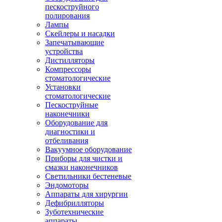
пескоструйного
полирования
Лампы
Скейлеры и насадки
Запечатывающие
устройства
Дистилляторы
Компрессоры
стоматологические
Установки
стоматологические
Пескоструйные
наконечники
Оборудование для
диагностики и
отбеливания
Вакуумное оборудование
Приборы для чистки и
смазки наконечников
Светильники бестеневые
Эндомоторы
Аппараты для хирургии
Дефибрилляторы
Зуботехнические
аппараты