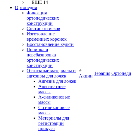
+ ЕЩЕ 14
Ортопедия
Фиксация
ортопедических
конструкций
Снятие оттисков
Изготовление
временных коронок
Восстановление культи
Починка и
перебазировка
ортопедических
конструкций
Оттискные материалы и
Терапия
Ортопеди
адгезивы для ложек
Акции
Адгезив для ложек
Альгинатные
массы
А-силиконовые
массы
С-силиконовые
массы
Материалы для
регистрации
прикуса