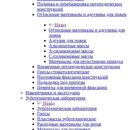
Починка и перебазировка ортопедических
конструкций
Оттискные материалы и адгезивы для ложек
Назад
Оттискные материалы и адгезивы для
ложек
Адгезив для ложек
Альгинатные массы
А-силиконовые массы
С-силиконовые массы
Материалы для регистрации прикуса
Временные ортопедические конструкции
Гипсы стоматологические
Постоянная фиксация конструкций
Подкладки под протезы
Цементы для временной фиксации
Наконечники и аксессуары
Зуботехническая лаборатория
Назад
Зуботехническая лаборатория
Гипсы
Пластмассы зуботехнические
Расходные материалы для литья
Материалы для полировки