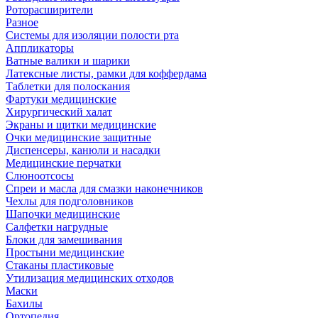
Роторасширители
Разное
Системы для изоляции полости рта
Аппликаторы
Ватные валики и шарики
Латексные листы, рамки для коффердама
Таблетки для полоскания
Фартуки медицинские
Хирургический халат
Экраны и щитки медицинские
Очки медицинские защитные
Диспенсеры, канюли и насадки
Медицинские перчатки
Слюноотсосы
Спреи и масла для смазки наконечников
Чехлы для подголовников
Шапочки медицинские
Салфетки нагрудные
Блоки для замешивания
Простыни медицинские
Стаканы пластиковые
Утилизация медицинских отходов
Маски
Бахилы
Ортопедия