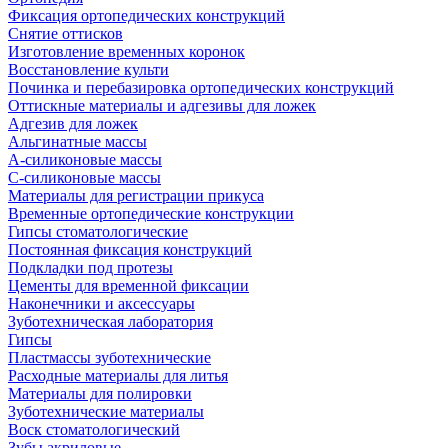
Фиксация ортопедических конструкций
Снятие оттисков
Изготовление временных коронок
Восстановление культи
Починка и перебазировка ортопедических конструкций
Оттискные материалы и адгезивы для ложек
Адгезив для ложек
Альгинатные массы
А-силиконовые массы
С-силиконовые массы
Материалы для регистрации прикуса
Временные ортопедические конструкции
Гипсы стоматологические
Постоянная фиксация конструкций
Подкладки под протезы
Цементы для временной фиксации
Наконечники и аксессуары
Зуботехническая лаборатория
Гипсы
Пластмассы зуботехнические
Расходные материалы для литья
Материалы для полировки
Зуботехнические материалы
Воск стоматологический
Зубы акриловые