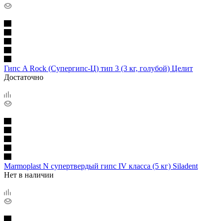
Гипс A Rock (Супергипс-Ц) тип 3 (3 кг, голубой) Целит
Достаточно
Marmoplast N супертвердый гипс IV класса (5 кг) Siladent
Нет в наличии