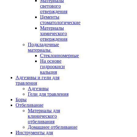
Материалы
светового
отверждения
Цементы
стоматологические
Материалы
химического
отверждения
Подкладочные
материалы
Стеклоиномерные
На основе
гидроокиси
кальция
Адгезивы и гели для
травления
Адгезивы
Гели для травления
Боры
Отбеливание
Материалы для
клинического
отбеливания
Домашнее отбеливание
Инструменты для