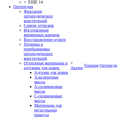
+ ЕЩЕ 14
Ортопедия
Фиксация
ортопедических
конструкций
Снятие оттисков
Изготовление
временных коронок
Восстановление культи
Починка и
перебазировка
ортопедических
конструкций
Оттискные материалы и
Терапия
Ортопеди
адгезивы для ложек
Акции
Адгезив для ложек
Альгинатные
массы
А-силиконовые
массы
С-силиконовые
массы
Материалы для
регистрации
прикуса