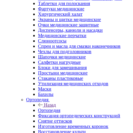
Таблетки для полоскания
Фартуки медицинские
Хирургический халат
Экраны и щитки медицинские
Очки медицинские защитные
Диспенсеры, канюли и насадки
Медицинские перчатки
Слюноотсосы
Спреи и масла для смазки наконечников
Чехлы для подголовников
Шапочки медицинские
Салфетки нагрудные
Блоки для замешивания
Простыни медицинские
Стаканы пластиковые
Утилизация медицинских отходов
Маски
Бахилы
Ортопедия
Назад
Ортопедия
Фиксация ортопедических конструкций
Снятие оттисков
Изготовление временных коронок
Восстановление культи