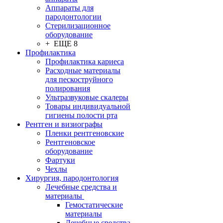
Аппараты для
пародонтологии
Стерилизационное
оборудование
+ ЕЩЕ 8
Профилактика
Профилактика кариеса
Расходные материалы
для пескоструйного
полирования
Ультразвуковые скалеры
Товары индивидуальной
гигиены полости рта
Рентген и визиографы
Пленки рентгеновские
Рентгеновское
оборудование
Фартуки
Чехлы
Хирургия, пародонтология
Лечебные средства и
материалы
Гемостатические
материалы
Лечебные средства