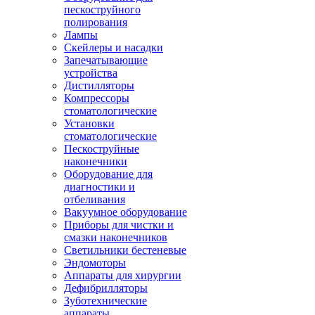
пескоструйного
полирования
Лампы
Скейлеры и насадки
Запечатывающие
устройства
Дистилляторы
Компрессоры
стоматологические
Установки
стоматологические
Пескоструйные
наконечники
Оборудование для
диагностики и
отбеливания
Вакуумное оборудование
Приборы для чистки и
смазки наконечников
Светильники бестеневые
Эндомоторы
Аппараты для хирургии
Дефибрилляторы
Зуботехнические
аппараты