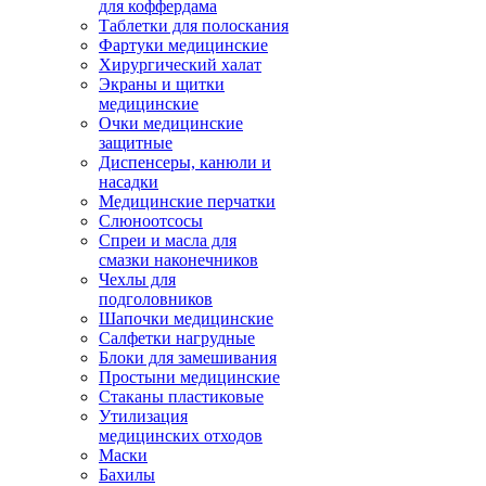
для коффердама
Таблетки для полоскания
Фартуки медицинские
Хирургический халат
Экраны и щитки
медицинские
Очки медицинские
защитные
Диспенсеры, канюли и
насадки
Медицинские перчатки
Слюноотсосы
Спреи и масла для
смазки наконечников
Чехлы для
подголовников
Шапочки медицинские
Салфетки нагрудные
Блоки для замешивания
Простыни медицинские
Стаканы пластиковые
Утилизация
медицинских отходов
Маски
Бахилы