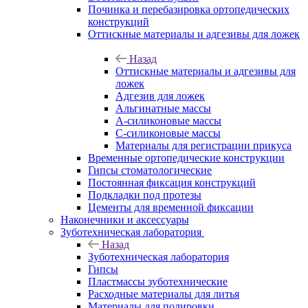
Починка и перебазировка ортопедических
конструкций
Оттискные материалы и адгезивы для ложек
Назад
Оттискные материалы и адгезивы для
ложек
Адгезив для ложек
Альгинатные массы
А-силиконовые массы
С-силиконовые массы
Материалы для регистрации прикуса
Временные ортопедические конструкции
Гипсы стоматологические
Постоянная фиксация конструкций
Подкладки под протезы
Цементы для временной фиксации
Наконечники и аксессуары
Зуботехническая лаборатория
Назад
Зуботехническая лаборатория
Гипсы
Пластмассы зуботехнические
Расходные материалы для литья
Материалы для полировки