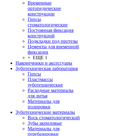
Временные
ортопедические
конструкции
Гипсы
стоматологические
Постоянная фиксация
конструкций
Подкладки под протезы
Цементы для временной
фиксации
+ ЕЩЕ 1
Наконечники и аксессуары
Зуботехническая лаборатория
Гипсы
Пластмассы
зуботехнические
Расходные материалы
для литья
Материалы для
полировки
Зуботехнические материалы
Воск стоматологический
Зубы акриловые
Материалы для
перебазировки